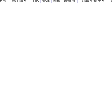
单号
拖车编号
车队
备注
关锁
卸货港
订舱号/提单号