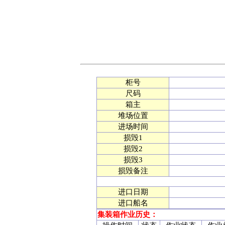
柜号
尺码
箱主
堆场位置
进场时间
损毁1
损毁2
损毁3
损毁备注
进口日期
进口船名
集装箱作业历史：